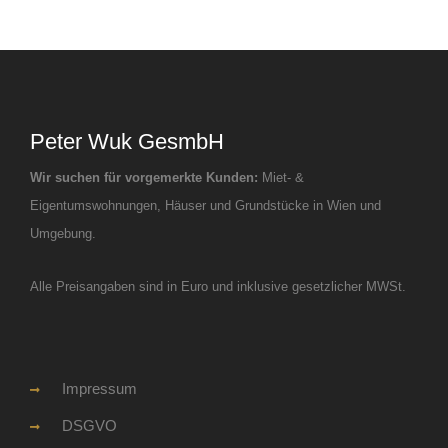
Peter Wuk GesmbH
Wir suchen für vorgemerkte Kunden:
Miet- &
Eigentumswohnungen, Häuser und Grundstücke in Wien und
Umgebung.
Alle Preisangaben sind in Euro und inklusive gesetzlicher MWSt.
Impressum
DSGVO